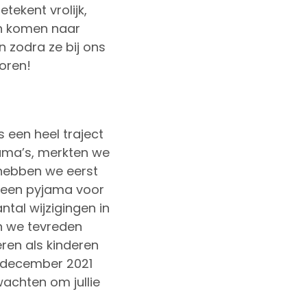
tekent vrolijk,
en komen naar
n zodra ze bij ons
coren!
 een heel traject
ama’s, merkten we
 hebben we eerst
 een pyjama voor
tal wijzigingen in
n we tevreden
ren als kinderen
n december 2021
wachten om jullie