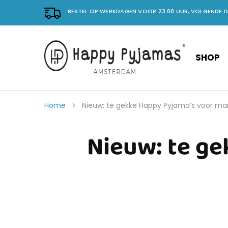
BESTEL OP WERKDAGEN VOOR 23.00 UUR, VOLGENDE 
SHOP
Happy
No.
Pyjama's
1
in
vrolijke
pyjama's.
Home
Nieuw: te gekke Happy Pyjama’s voor m
Nieuw: te g