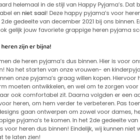
aard helemaal in de stijl van Happy Pyjama’s. Dat be
tabel en
niet saai
! Deze happy pyjama’s voor her
 2de gedeelte van december 2021 bij ons binnen. E
j ook gelijk jouw favoriete grappige heren pyjama s
heren zijn er bijna!
n de heren pyjama’s dus binnen. Hier is voor ons
! Na het starten van onze vrouwen- en kinderpyj
annen onze pyjama’s graag willen kopen. Hiervoor
m moeten ontwikkelen, en wel om te zorgen voor
maar ook comfortabel zit. Daarna volgden er een aan
oor heren, om hem verder te verbeteren. Pas toe
 designs gaan ontwerpen om zowel voor dames, he
appige pyjama’s te komen. In het 2de gedeelte va
voor heren dus binnen! Eindelijk, wij kunnen niet 
 te laten zien!