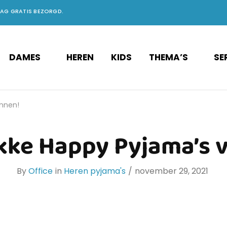
DAG GRATIS BEZORGD.
DAMES
HEREN
KIDS
THEMA’S
SE
annen!
ekke Happy Pyjama’s 
By
Office
in
Heren pyjama's
november 29, 2021