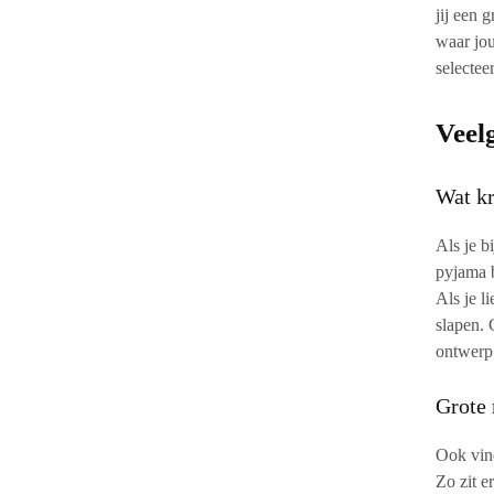
jij een 
waar jou
selectee
Veel
Wat kr
Als je b
pyjama b
Als je l
slapen. 
ontwerp 
Grote
Ook vin
Zo zit e