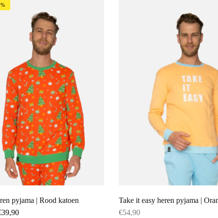
3%
eren pyjama | Rood katoen
Take it easy heren pyjama | Ora
€
39,90
€
54,90