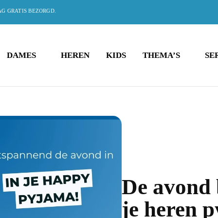
AG GRATIS BEZORGD.
DAMES
HEREN
KIDS
THEMA’S
SE
De avond b
je heren 