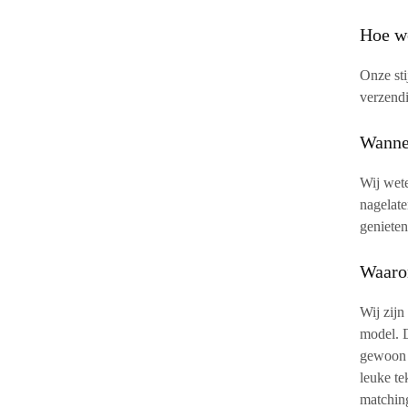
Hoe w
Onze sti
verzendi
Wanne
Wij wete
nagelate
genieten
Waaro
Wij zijn
model. D
gewoon s
leuke te
matching