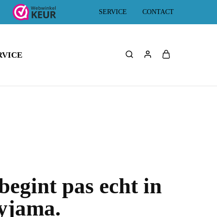
SERVICE
CONTACT
RVICE
egint pas echt in
pyjama.