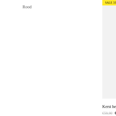
SALE
3
Rood
Kerst h
€
59,90