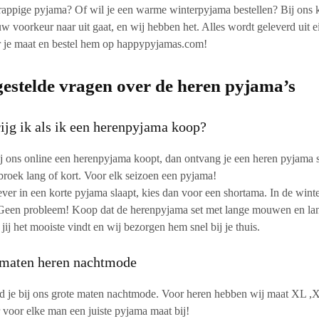
grappige pyjama? Of wil je een warme winterpyjama bestellen? Bij ons ku
w voorkeur naar uit gaat, en wij hebben het. Alles wordt geleverd uit e
r je maat en bestel hem op happypyjamas.com!
gestelde vragen over de heren pyjama’s
ijg ik als ik een herenpyjama koop?
ij ons online een herenpyjama koopt, dan ontvang je een heren pyjama 
roek lang of kort. Voor elk seizoen een pyjama!
iever in een korte pyjama slaapt, kies dan voor een shortama. In de winte
Geen probleem! Koop dat de herenpyjama set met lange mouwen en lange
jij het mooiste vindt en wij bezorgen hem snel bij je thuis.
 maten heren nachtmode
d je bij ons grote maten nachtmode. Voor heren hebben wij maat XL ,
r voor elke man een juiste pyjama maat bij!