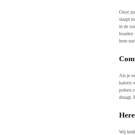
Onze pyj
slaapt i
in de zo
houden v
hem
sne
Comf
Als je e
katoen
v
polsen e
draagt. 
Here
Wij hebb