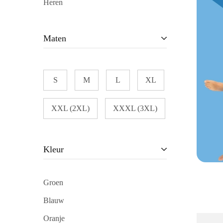
Heren
Maten
S
M
L
XL
XXL (2XL)
XXXL (3XL)
Kleur
Groen
Blauw
Oranje