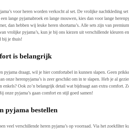
ama’s voor heren worden verkocht al set. De vrolijke
nachtkleding set
n een lange pyjamabroek en lange mouwen, kies dan voor lange herenpyja
mer, dan hebben wij leuke
heren shortama’s
. Alle sets zijn van
premium
an vrolijke pyjama’s, kun je bij ons kiezen uit verschillende kleuren en
l
bij je thuis!
ort is belangrijk
en pyjama draagt, wil je hier comfortabel in kunnen slapen. Geen prik
an onze herenpyjama’s is zeer geschikt om in te slapen. Heb je al gezi
n enkels? Ook zo’n belangrijk detail wat bijdraagt aan extra comfort. Z
Bij onze pyjama’s gaan
comfort en stijl
goed samen!
n pyjama bestellen
en veel verschillende heren pyjama’s op voorraad. Via het zoekfilter ku