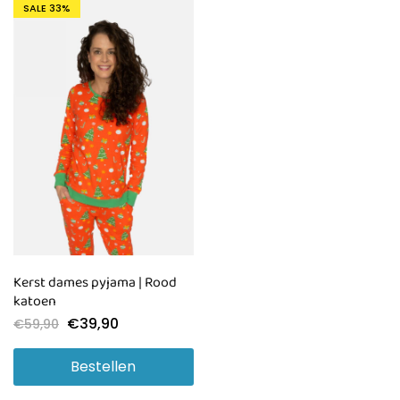
SALE
33%
Kerst dames pyjama | Rood
katoen
€
39,90
€
59,90
Bestellen