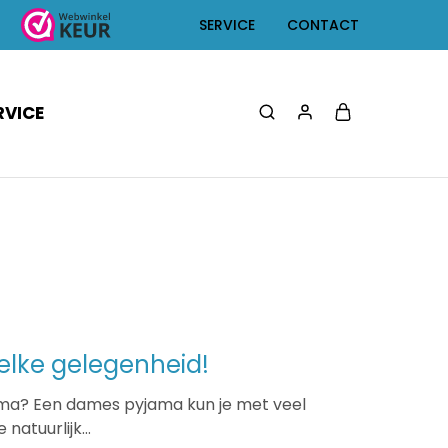
SERVICE
CONTACT
RVICE
lke gelegenheid!
ama? Een dames pyjama kun je met veel
natuurlijk…