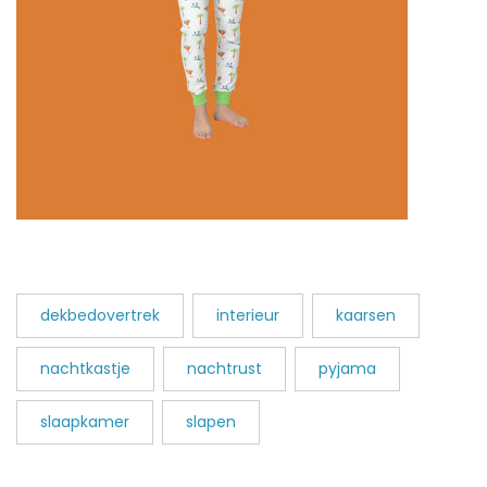
dekbedovertrek
interieur
kaarsen
nachtkastje
nachtrust
pyjama
slaapkamer
slapen