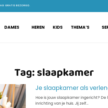
DAG GRATIS BEZORGD.
DAMES
HEREN
KIDS
THEMA’S
SE
Tag:
slaapkamer
Je slaapkamer als verle
Hoe is jouw slaapkamer ingericht? De l
inrichting van je huis. Jij zelf…