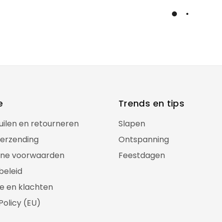
Load More
e
Trends en tips
ruilen en retourneren
Slapen
verzending
Ontspanning
ne voorwaarden
Feestdagen
beleid
e en klachten
Policy (EU)