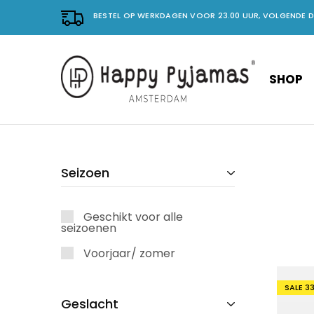
BESTEL OP WERKDAGEN VOOR 23.00 UUR, VOLGENDE 
SHOP
Happy
No.
Pyjama's
1
in
vrolijke
pyjama's.
Seizoen
Geschikt voor alle
seizoenen
Voorjaar/ zomer
SALE
3
Geslacht