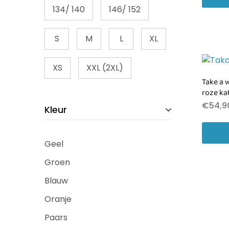
134/ 140
146/ 152
S
M
L
XL
XS
XXL (2XL)
Take a 
roze ka
€
54,9
Kleur
Geel
Groen
Blauw
Oranje
Paars