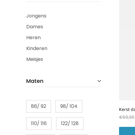
Jongens
Dames
Heren
Kinderen
Meisjes
Maten
86/ 92
98/ 104
Kerst d
€
59,90
110/ 116
122/ 128