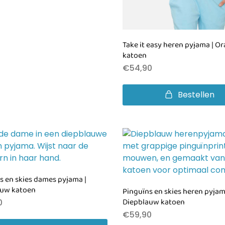
Take it easy heren pyjama | Or
katoen
€
54,90
Bestellen
s en skies dames pyjama |
auw katoen
Pinguïns en skies heren pyjam
Diepblauw katoen
0
€
59,90