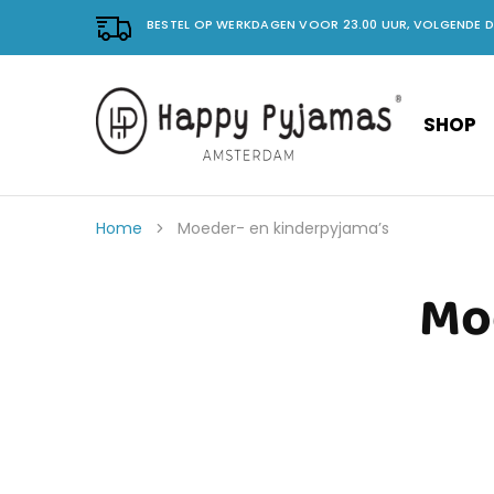
BESTEL OP WERKDAGEN VOOR 23.00 UUR, VOLGENDE 
SHOP
Happy
No.
Pyjama's
1
in
vrolijke
pyjama's.
Home
Moeder- en kinderpyjama’s
Mo