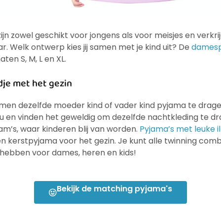
ijn zowel geschikt voor jongens als voor meisjes en verkr
ar. Welk ontwerp kies jij samen met je kind uit? De
damesp
aten S, M, L en XL.
dje met het gezin
amen dezelfde moeder kind of vader kind pyjama te drage
ou en vinden het geweldig om dezelfde nachtkleding te d
jam’s, waar kinderen blij van worden.
Pyjama’s met leuke il
een kerstpyjama voor het gezin. Je kunt alle twinning comb
 hebben voor dames, heren en kids!
Bekijk de matching pyjama's