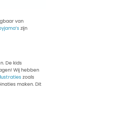
ijgbaar van
yjama’s
zijn
n. De kids
ragen! Wij hebben
lustraties
zoals
inaties maken. Dit