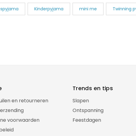
spyjama
Kinderpyjama
mini me
Twinning 
e
Trends en tips
ruilen en retourneren
Slapen
verzending
Ontspanning
ne voorwaarden
Feestdagen
beleid