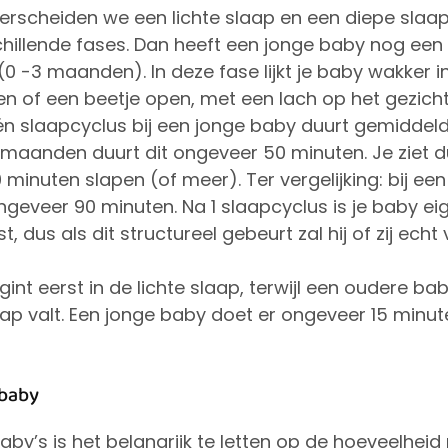
erscheiden we een lichte slaap en een diepe slaap
chillende fases. Dan heeft een jonge baby nog een
(0 -3 maanden). In deze fase lijkt je baby wakker in
en of een beetje open, met een lach op het gezich
én slaapcyclus bij een jonge baby duurt gemiddeld 
 maanden duurt dit ongeveer 50 minuten. Je ziet 
0 minuten slapen (of meer). Ter vergelijking: bij e
geveer 90 minuten. Na 1 slaapcyclus is je baby eige
, dus als dit structureel gebeurt zal hij of zij ec
int eerst in de lichte slaap, terwijl een oudere ba
laap valt. Een jonge baby doet er ongeveer 15 minu
 baby
by’s is het belangrijk te letten op de hoeveelheid pri