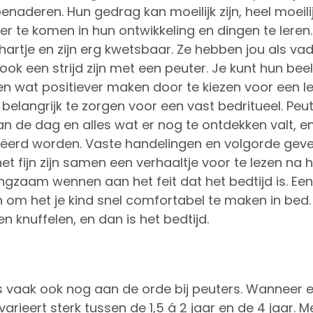
enaderen. Hun gedrag kan moeilijk zijn, heel moeili
er te komen in hun ontwikkeling en dingen te lere
 hartje en zijn erg kwetsbaar. Ze hebben jou als v
ook een strijd zijn met een peuter. Je kunt hun bee
n wat positiever maken door te kiezen voor een l
 belangrijk te zorgen voor een vast bedritueel. Pe
n de dag en alles wat er nog te ontdekken valt, 
reëerd worden. Vaste handelingen en volgorde geve
et fijn zijn samen een verhaaltje voor te lezen na
angzaam wennen aan het feit dat het bedtijd is. E
 om het je kind snel comfortabel te maken in be
en knuffelen, en dan is het bedtijd.
 vaak ook nog aan de orde bij peuters. Wanneer ee
varieert sterk tussen de 1,5 á 2 jaar en de 4 jaar.