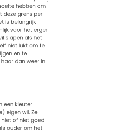
y moeite hebben om
lt deze grens per
t is belangrijk
nlijk voor het erger
l slapen als het
elf niet lukt om te
ijgen en te
f haar dan weer in
n een kleuter.
 eigen wil. Ze
niet of niet goed
 als ouder om het