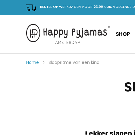
BESTEL OP WERKDAGEN VOOR 23.00 UUR, VOLGENDE 
SHOP
Happy
No.
Pyjama's
1
in
vrolijke
pyjama's.
Home
Slaapritme van een kind
S
Lekker slapen 