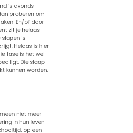
ind ’s avonds
t dan proberen om
maken. En/of door
t zit je helaas
e slapen ’s
ijgt. Helaas is hier
ie fase is het wel
ed ligt. Die slaap
akt kunnen worden.
emeen niet meer
ring in hun leven
chooltijd, op een