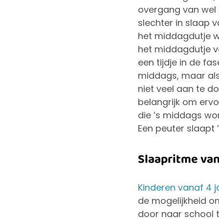
overgang van wel n
slechter in slaap 
het middagdutje wa
het middagdutje v
een tijdje in de fa
middags, maar als z
niet veel aan te do
belangrijk om ervoo
die ’s middags wo
Een peuter slaapt 
Slaapritme van
Kinderen vanaf 4 j
de mogelijkheid o
door naar school t