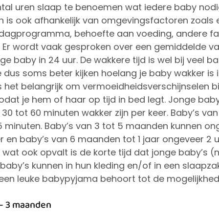
ntal uren slaap te benoemen wat iedere baby nodig 
en is ook afhankelijk van omgevingsfactoren zoals e
 dagprogramma, behoefte aan voeding, andere fa
nz. Er wordt vaak gesproken over een gemiddelde van
ge baby in 24 uur. De wakkere tijd is wel bij veel 
e dus soms beter kijken hoelang je baby wakker is i.
s het belangrijk om vermoeidheidsverschijnselen bij
dat je hem of haar op tijd in bed legt. Jonge baby
0 tot 60 minuten wakker zijn per keer. Baby’s van
5 minuten. Baby’s van 3 tot 5 maanden kunnen ong
er en baby’s van 6 maanden tot 1 jaar ongeveer 2 uur
wat ook opvalt is de korte tijd dat jonge baby’s
 baby’s kunnen in hun kleding en/of in een slaapz
een leuke babypyjama behoort tot de mogelijkhed
 – 3 maanden