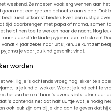
n het weekend. Ze moeten vaak erg wennen aan het
d gaan met een grotere behoefte aan slaap. Ook bi
 bedritueel uitkomst bieden. Even een rustige ov
wat tijd doorbrengen met papa of mama, samen t
het helpt hen toe te werken naar de nacht. Nog leu
 mama dezelfde kinderpyjama aan te trekken! Daa
vanaf 4 jaar zeker naar uit kijken. Je kunt zelf bek
pyjama je voor jou kind geschikt vindt.
ker worden
et wel.. lig je ’s ochtends vroeg nog lekker te slape
ma, is je kind al wakker. Wordt je kind echt te v
ns helpen hem of haar ’s avonds iets later naar b
dat ’s ochtends net dat half uurtje wat je nodig h
n ook leuk zijn om bij je kind aan te geven dat hij of 