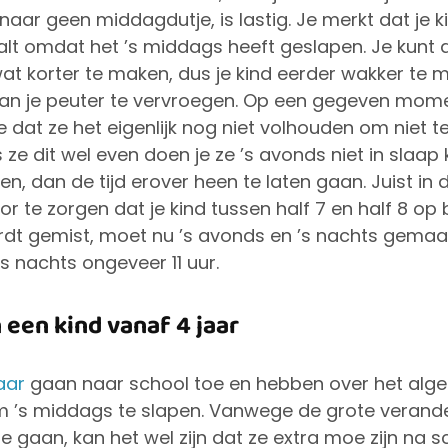
aar geen middagdutje, is lastig. Je merkt dat je k
valt omdat het ’s middags heeft geslapen. Je kun
t korter te maken, dus je kind eerder wakker te 
an je peuter te vervroegen. Op een gegeven momen
se dat ze het eigenlijk nog niet volhouden om niet t
e dit wel even doen je ze ’s avonds niet in slaap kr
en, dan de tijd erover heen te laten gaan. Juist in d
r te zorgen dat je kind tussen half 7 en half 8 op b
rdt gemist, moet nu ’s avonds en ’s nachts gema
’s nachts ongeveer 11 uur.
 een kind vanaf 4 jaar
aar
gaan naar school toe en hebben over het alg
m ’s middags te slapen. Vanwege de grote verande
e gaan, kan het wel zijn dat ze extra moe zijn na s