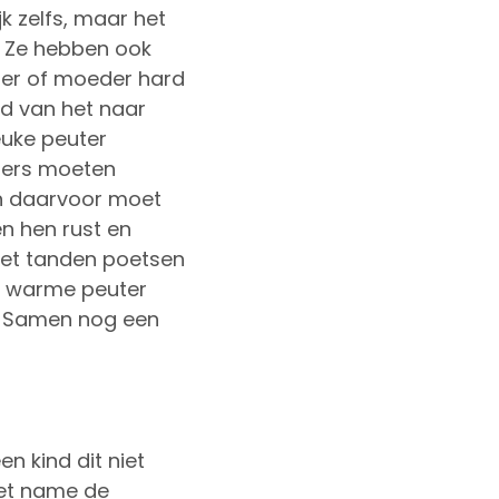
jk zelfs, maar het
n. Ze hebben ook
ader of moeder hard
ld van het naar
euke peuter
uters moeten
en daarvoor moet
n hen rust en
 het tanden poetsen
en warme peuter
d. Samen nog een
n kind dit niet
 Met name de