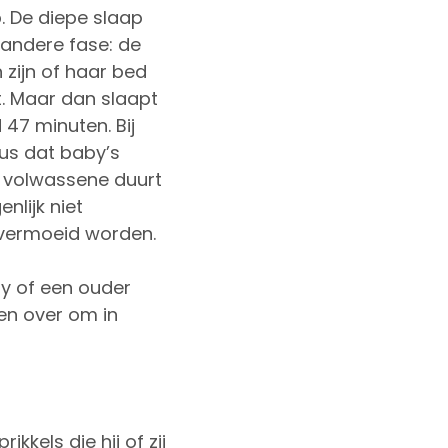
. De diepe slaap
 andere fase: de
 zijn of haar bed
t. Maar dan slaapt
47 minuten. Bij
dus dat baby’s
en volwassene duurt
nlijk niet
ht vermoeid worden.
by of een ouder
ten over om in
kkels die hij of zij