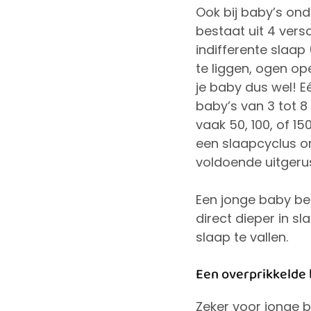
Ook bij baby’s ond
bestaat uit 4 vers
indifferente slaap 
te liggen, ogen op
je baby dus wel! E
baby’s van 3 tot 8
vaak 50, 100, of 15
een slaapcyclus on
voldoende uitgerust
Een jonge baby beg
direct dieper in s
slaap te vallen.
Een overprikkelde
Zeker voor jonge ba