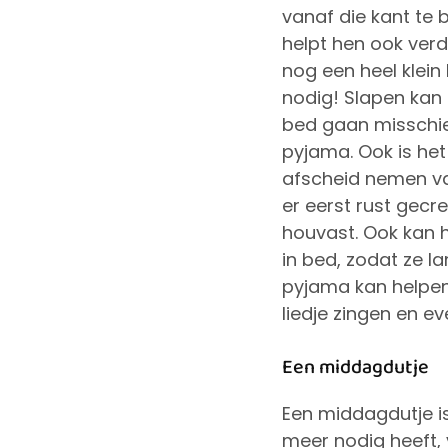
vanaf die kant te b
helpt hen ook verd
nog een heel klein
nodig! Slapen kan 
bed gaan misschie
pyjama. Ook is het
afscheid nemen va
er eerst rust gec
houvast. Ook kan h
in bed, zodat ze l
pyjama kan helpen
liedje zingen en ev
Een middagdutje
Een middagdutje is
meer nodig heeft, 