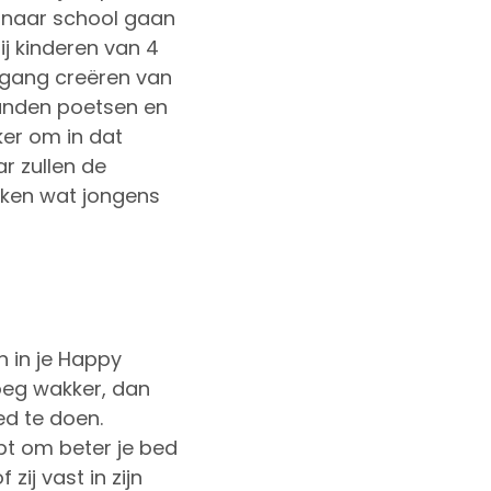
 naar school gaan
j kinderen van 4
ergang creëren van
anden poetsen en
ker om in dat
r zullen de
ijken wat jongens
n in je Happy
roeg wakker, dan
ed te doen.
ebt om beter je bed
zij vast in zijn