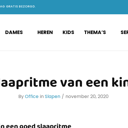
DAG GRATIS BEZORGD.
DAMES
HEREN
KIDS
THEMA’S
SE
laapritme van een ki
By
Office
in
Slapen
november 20, 2020
in een goed slaapritme