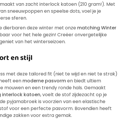
maakt van zacht interlock katoen (210 gram!). Met
 van sneeuwpoppen en speelse dots, voel je je
erse sferen.
je dierbaren deze winter met onze
matching Winter
jgbaar voor het hele gezin! Creëer onvergetelijke
geniet van het winterseizoen.
rt en stijl
 met deze tailored fit (niet te wijd en niet te strak)
 heeft een
moderne pasvorm
en biedt ultiem
e mouwen en een trendy ronde hals. Gemaakt
interlock katoen
, voelt de stof zijdezacht op je
nde pyjamabroek is voorzien van een elastische
bstof voor een perfecte pasvorm. Bovendien heeft
ndige zakken voor extra gemak.