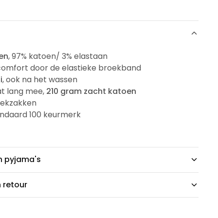
en
, 97% katoen/ 3% elastaan
comfort door de elastieke broekband
i
, ook na het wassen
t lang mee,
210 gram zacht katoen
oekzakken
ndaard 100 keurmerk
n pyjama's
n retour