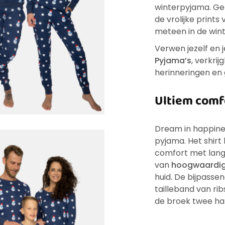
winterpyjama. Ge
de vrolijke prints
meteen in de wint
Verwen jezelf en 
Pyjama’s
, verkri
herinneringen en 
Ultiem comfo
Dream in happiness
pyjama. Het shirt
comfort met lang
van
hoogwaardig 
huid. De bijpasse
tailleband van ri
de broek twee ha