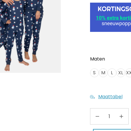
Maten
S
M
L
XL
XX
Maattabel