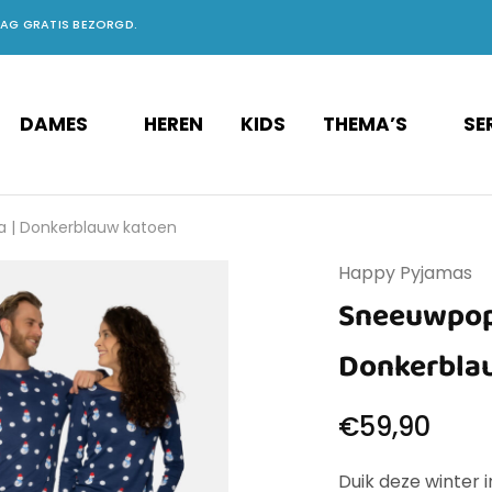
DAG GRATIS BEZORGD.
DAMES
HEREN
KIDS
THEMA’S
SE
| Donkerblauw katoen
Happy Pyjamas
Sneeuwpop
Donkerbla
€
59,90
Duik deze winter 