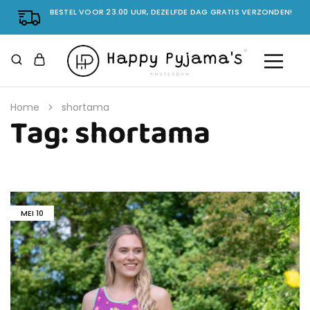
BESTEL VOOR 23.00 UUR, DEZELFDE DAG GRATIS VERZONDEN!
Home
shortama
Tag:
shortama
MEI
10