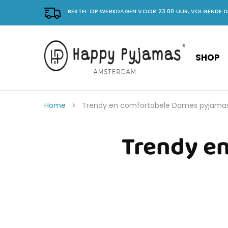
BESTEL OP WERKDAGEN VOOR 23.00 UUR, VOLGENDE 
SHOP
Happy
No.
Pyjama's
1
in
vrolijke
pyjama's.
Home
Trendy en comfortabele Dames pyjama
Trendy e