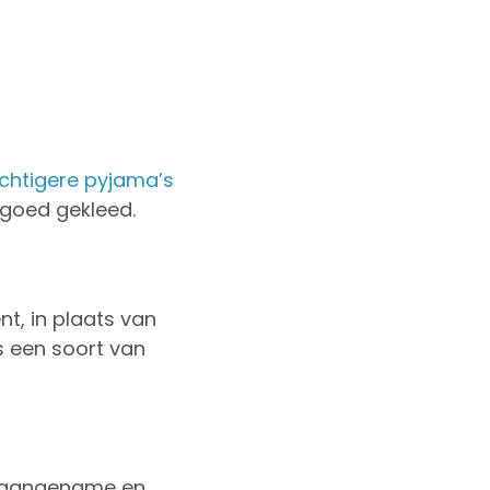
chtigere pyjama’s
 goed gekleed.
t, in plaats van
s een soort van
en aangename en