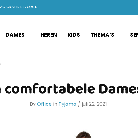
DAG GRATIS BEZORGD.
DAMES
HEREN
KIDS
THEMA’S
SE
s
n comfortabele Dame
By
Office
in
Pyjama
juli 22, 2021