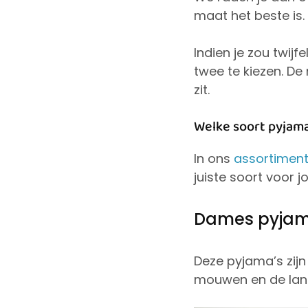
maat het beste is.
Indien je zou twij
twee te kiezen. D
zit.
Welke soort pyjam
In ons
assortimen
juiste soort voor j
Dames pyjam
Deze pyjama’s zij
mouwen en de lang