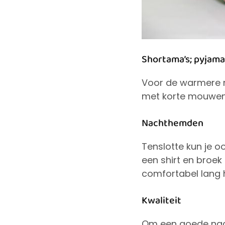
Shortama’s; pyjam
Voor de warmere
met korte mouwen e
Nachthemden
Tenslotte kun je 
een shirt en broek
comfortabel lang
Kwaliteit
Om een goede nach